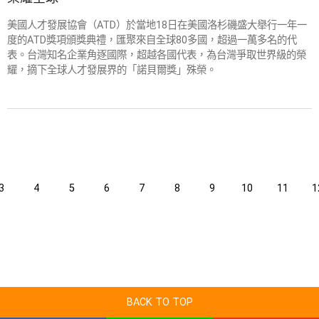
美國人才發展協會（ATD）於當地18日在美國洛杉磯盛大舉行一年一
度的ATD獎項頒獎典禮，匯聚來自全球80多國，超過一萬多名的代
表。台灣知名企業角逐國際，超越各國代表，為台灣爭取世界級的榮
耀，摘下全球人才發展界的「諾貝爾獎」殊榮。
3
4
5
6
7
8
9
10
11
1
BACK TO TOP